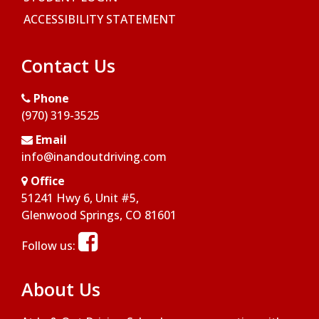
ACCESSIBILITY STATEMENT
Contact Us
Phone
(970) 319-3525
Email
info@inandoutdriving.com
Office
51241 Hwy 6, Unit #5,
Opens in a new window
Glenwood Springs, CO 81601
Opens in a new window
Follow us:
About Us